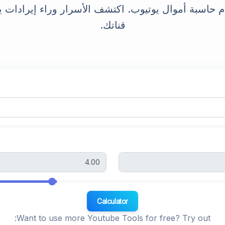
حاسبة أموال يوتيوب. اكتشف الأسرار وراء إيرادات 
YouTube Description Generator
قناتك.
YouTube Title Extractor
YouTube Thumbnail Downloader
YouTube Trends
YouTube Embed Code Generator
YouTube Hashtags Extractor
Calculator
Want to use more Youtube Tools for free? Try out: