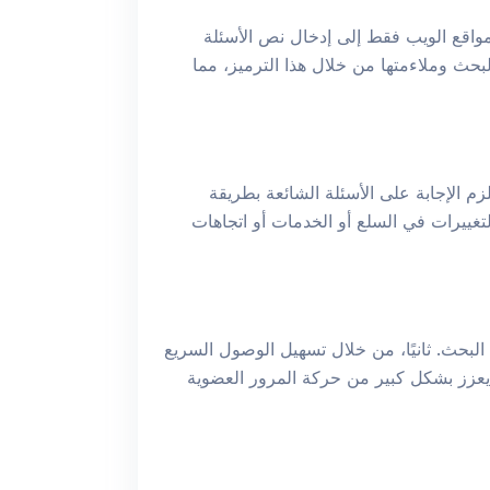
 مبادئ schema.org لإنتاج بيانات منظمة بتنسيق JSON-LD. يحتاج مالكو مواقع الويب فقط إلى إدخال نص الأسئلة
لى HTML للصفحة. يتم زيادة فهم محركات البحث وملاءمتها من خلال هذا الترميز، مما
م الإجابة على الأسئلة الشائعة بطريقة
غييرات في السلع أو الخدمات أو اتجاهات
البحث. ثانيًا، من خلال تسهيل الوصول السريع
د يعزز بشكل كبير من حركة المرور العضوية