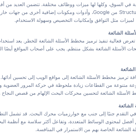
Schema.org، وStructured Data Markup Helper من Google، وأدوات ومكونات
 لميزات مثل التوافق وإمكانيات التخصيص وسهولة الاستخدام.
سئلة الشائعة
عرض فعالية تنفيذ ترميز مخطط الأسئلة الشائعة للخطر. يعد استخدام
ات الأسئلة الشائعة بشكل منتظم. يجب على أصحاب المواقع أيضًا التأ
الشائعة
فة ترميز مخطط الأسئلة الشائعة إلى مواقع الويب إلى تحسين أدائها.
ة متنوعة من القطاعات زيادة ملحوظة في حركة المرور العضوية و
 الأسئلة الشائعة لتحسين محركات البحث الإلهام من قصص النجاح ه
 الشائعة
 التقدم جنبًا إلى جنب مع خوارزميات محرك البحث. قد تشمل التطور
 معالجة اللغة الطبيعية (NLP)، ودعم أفضل لمحتوى الوسائط المتعددة، وتفاعل أكثر سلاس
ة الشائعة الخاصة بهم من الاستمرار في المنافسة.