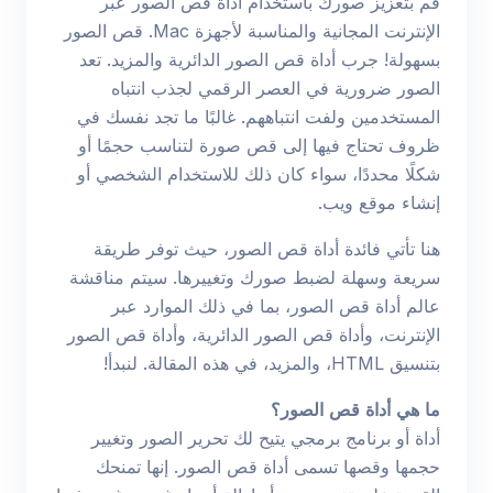
قم بتعزيز صورك باستخدام أداة قص الصور عبر
الإنترنت المجانية والمناسبة لأجهزة Mac. قص الصور
بسهولة! جرب أداة قص الصور الدائرية والمزيد. تعد
الصور ضرورية في العصر الرقمي لجذب انتباه
المستخدمين ولفت انتباههم. غالبًا ما تجد نفسك في
ظروف تحتاج فيها إلى قص صورة لتناسب حجمًا أو
شكلًا محددًا، سواء كان ذلك للاستخدام الشخصي أو
إنشاء موقع ويب.
هنا تأتي فائدة أداة قص الصور، حيث توفر طريقة
سريعة وسهلة لضبط صورك وتغييرها. سيتم مناقشة
عالم أداة قص الصور، بما في ذلك الموارد عبر
الإنترنت، وأداة قص الصور الدائرية، وأداة قص الصور
بتنسيق HTML، والمزيد، في هذه المقالة. لنبدأ!
ما هي أداة قص الصور؟
أداة أو برنامج برمجي يتيح لك تحرير الصور وتغيير
حجمها وقصها تسمى أداة قص الصور. إنها تمنحك