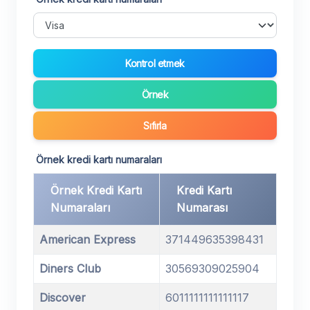
Kontrol etmek
Örnek
Sıfırla
Örnek kredi kartı numaraları
Örnek Kredi Kartı
Kredi Kartı
Numaraları
Numarası
American Express
371449635398431
Diners Club
30569309025904
Discover
6011111111111117