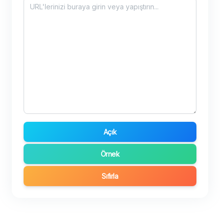
Açık
Örnek
Sıfırla